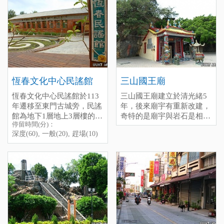
停留時間(分)：深度(120),
舞台、地景步道、出火景觀
is a landscape created by
吹著冷氣，睡個午覺，真的
一般(30), 趕場(10)
水池，免費提供大型停車
underground natural gas
是很美好的不騙你。
[標籤：防曬 免費 ]
格、小型停車格、無障礙停
eruptions。 Now managed
墾管處介紹：
龍鑾潭自然中
車格、公車站亭。 另外，
by the Pingtung County
心
這裡也適合晚上來，火堆會
Government，it has been
看得更清楚喔。
completely renovated and is
電話：08-8891456
停留時間(分)：深度(60), 一
now a spacious park。 It
停留時間(分)：深度(180),
般(30), 趕場(10)
officially opens on February
一般(90), 趕場(30)
恆春文化中心民謠館
三山國王廟
[標籤：日間活動 夜遊 防曬
1, 2026, featuring visitor rest
[標籤：風雨無阻 生態 免費
恆春文化中心民謠館於113
三山國王廟建立於清光緒5
areas，an open-air stage，
需停車費 ]
年遷移至東門古城旁，民謠
年，後來廟宇有重新改建，
landscaped walkways，a
館為地下1層地上3層樓的建
奇特的是廟宇與岩石是相
Chuhuo-themed pond，large
停留時間(分)：
築物，內部空間主要規畫為
連，而因廟宇前場地很寬
parking spaces，small
深度(60), 一般(20), 趕場(10)
民謠展示區、聲音博物館、
敞，所以會有很多活動在此
parking spaces，accessible
民謠傳習教室、及圖書閱覽
舉辦，也是當地人泡茶聊天
parking spaces，and bus
空間等。 是恆春一個永續
的地方。
stops。 It's also a great place
傳承的古早音樂，大家印象
to visit at night，as the
的思想起就是恆春當地有名
bonfires are more clearly
的陳達所創作，也是第一位
visible then。
民謠起家者，到現在每一年
的10月會固定有民謠活動的
意義所在。 停留時間(分)：