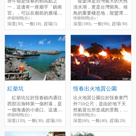
赤牛嶺是恆春的制高點之
龍鑾潭是台灣最大的天然
一，這邊有一座廟宇「鎮南
淡水湖，更是台灣留鳥、候
宮」，可以在廟前的廣場居
鳥的重要棲息地，龍鑾潭自
停留時間(分)：
停留時間(分)：
高俯瞰整個恆春鎮的景觀，
然中心就是為此而設的。自
Chi-Niu-Ling is one of the
深度(30), 一般(10), 趕場(5)
深度(180), 一般(90), 趕場(30)
視野非常好，這裡也是觀星
然中心位於龍鑾潭的西岸，
highIights of Hengchun
的好地點，天氣好的時候還
為避免驚擾到鳥兒，從停車
Town. There is a temple
能看見龍鑾潭與海，是拍照
場到自然中心有一段路。初
named “Zhen-Nan-Gong”
賞景的好地點。
To go to Chi-Niu-Ling, you
見自然中心，站長還真驚艷
here, you can see the whole
從恆春工商一旁的路進去，
have to go straight on the
於她別緻的建築風格，一種
town at the square of the
順著路開上山，經過恆春生
road beside Hengchun
好輕穎的感覺，因為她彷彿
temple, even the Lake ”Long
態農場再往上走，便可抵達
Vocational High SchooI, past
如水鳥般的憩在那兒修整雙
Luan Tan” as weII as the sea.
此地，但夜間人車稀少，路
the Hengchun Farm, and you
翅，得輕輕的接近才行。
On a cloudless night, lt is
燈較少，行車需注意安全。
wiII arrive soon. Be careful,
除了遠觀，龍鑾潭自然中
aIso a good place to see the
there are onIy a few cars or
心裡還架設了許多架高倍數
stars.
Chi-Niu-Ling
people that pass by here at
望遠鏡，終於知道，原來龍
紅柴坑
恆春出火地質公園
night, it is a bit dark, please
鑾潭是這麼熱鬧，可以這麼
紅柴坑位於恆春鎮內通往
出火地質公園位於恆春東門
drive sIowly and don’t forget
親近的看著這麼多的水鴨、
西部沿海時第一個村落，是
外750公尺，是由於地下天
to bring the flashIight.
水鳥，在湖裡生氣勃勃的忙
一個海邊的小港口。這邊主
然氣冒出所造成的景觀，現
東忙西的，還是很感動的。
停留時間(分)：
停留時間(分)：
要的觀光點則是小海豚半潛
在由屏東縣政府管理，全面
Chu-Huo (Chuhuo)
停留時間(分)：深度(30), 一
附帶一提，中心有一排藤
深度(120), 一般(30), 趕場(10)
深度(60), 一般(40), 趕場(20)
艇，可以觀賞西部海岸的海
翻修像公園般的寬敞了，
The Chuhuo Geopark，
般(10), 趕場(5)
椅，在炎炎的墾丁下午，面
底景觀。
2026年2月1日正式開幕，遊
located 750 meters outside
[標籤：夜遊 免費 ]
對著廣大的龍鑾潭，躺在藤
客休憩站、電梯設備、露天
the east gate of Hengchun，
椅上，頭靠在椅背上剛好，