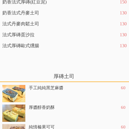
奶香法式厚磚(紅豆泥)
150
奶香法式丹麥土司
130
法式丹麥肉鬆土司
130
法式厚磚蛋沙拉
130
法式厚磚歐式燻腸
130
厚磚土司
手工純純黑芝麻醬
60
厚醬醇香奶酥
60
純情榛果可可
60