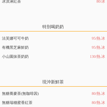
冰淇淋紅茶
80/冰
特別喝奶奶
法芙娜可可牛奶
95/熱.冰
有機黑芝麻鮮奶
95/熱.冰
小山園抹茶奶奶
130/熱.冰
現沖新鮮茶
無糖蕎麥茶(無咖啡因)
80/熱.冰
無糖瑞穗蜜香紅茶
80/熱.冰