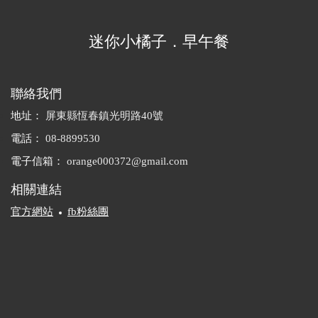
夜市了。和墾丁大街的商業
氣息不同，這裡多半是親民
迷你小橘子．早午餐
的小吃和簡單的兒童遊戲攤
位，假如您週日晚上還在恆
春，千萬不要錯過喔！
聯絡我們
地址：
屏東縣恆春鎮光明路40號
電話：
08-8899530
電子信箱：
orange000372@gmail.com
相關連結
官方網站
fb粉絲團