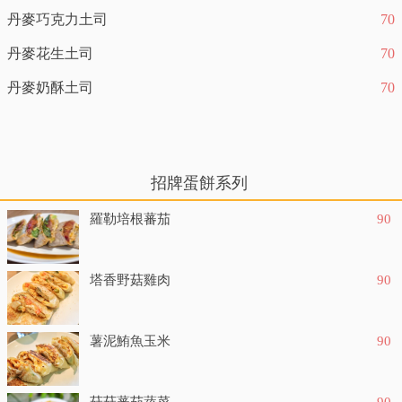
丹麥巧克力土司
70
丹麥花生土司
70
丹麥奶酥土司
70
招牌蛋餅系列
羅勒培根蕃茄
90
塔香野菇雞肉
90
薯泥鮪魚玉米
90