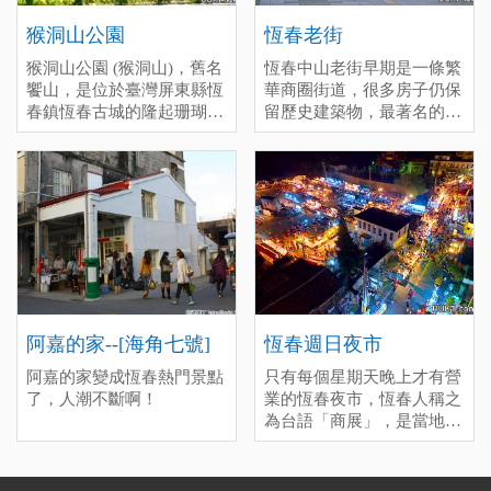
深度(60), 一般(20), 趕場
(10)
猴洞山公園
恆春老街
[標籤：風雨無阻 免費 ]
猴洞山公園 (猴洞山)，舊名
恆春中山老街早期是一條繁
饗山，是位於臺灣屏東縣恆
華商圈街道，很多房子仍保
春鎮恆春古城的隆起珊瑚
留歷史建築物，最著名的美
礁，為臺灣清治時期恆春八
食-綠豆蒜是來恆春旅遊必
景之一。
吃的甜品，冷熱皆美味。甚
至還有很多美食駐點在老街
周邊，也可以前往新興路恆
春市區唯一的傳統市場，尋
找當地特色美食與文化風情
之美。 停留時間(分)：深度
(60), 一般(30), 趕場(10)
[標籤：必遊 免費 ]
阿嘉的家--[海角七號]
恆春週日夜市
阿嘉的家變成恆春熱門景點
只有每個星期天晚上才有營
了，人潮不斷啊！
業的恆春夜市，恆春人稱之
為台語「商展」，是當地居
民每個星期最期待的時候，
你會發現週日晚上很多店都
沒開，因為大家都來這邊逛